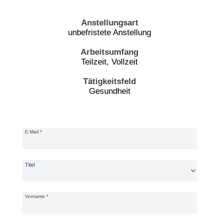
Anstellungsart
unbefristete Anstellung
Arbeitsumfang
Teilzeit, Vollzeit
Tätigkeitsfeld
Gesundheit
Bewerbungsformular
E-Mail
*
Titel
Vorname
*