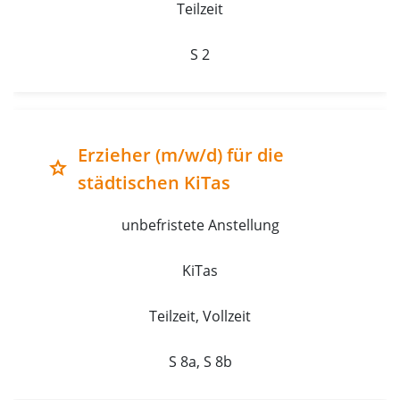
Teilzeit
S 2
Erzieher (m/w/d) für die
grade
städtischen KiTas
unbefristete Anstellung
KiTas
Teilzeit, Vollzeit
S 8a, S 8b