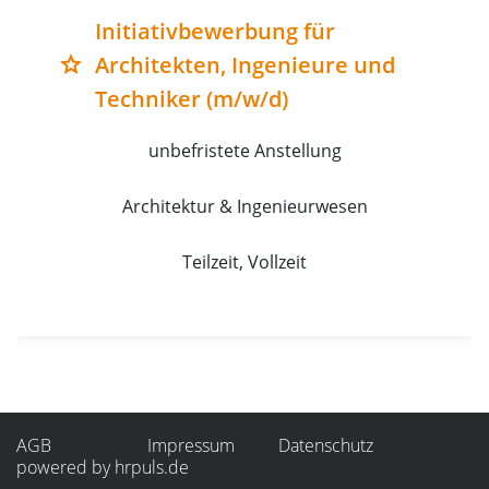
Initiativbewerbung für
Architekten, Ingenieure und
grade
Techniker (m/w/d)
unbefristete Anstellung
Architektur & Ingenieurwesen
Teilzeit, Vollzeit
AGB
Impressum
Datenschutz
powered by hrpuls.de