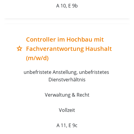
A 10, E 9b
Controller im Hochbau mit
Fachverantwortung Haushalt
grade
(m/w/d)
unbefristete Anstellung, unbefristetes 
Dienstverhältnis
Verwaltung & Recht
Vollzeit
A 11, E 9c