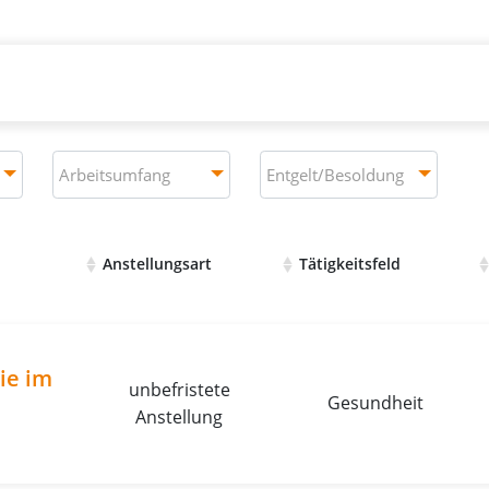
Arbeitsumfang
Entgelt/Besoldung
Arbeitsumfang
Entgelt/Besoldung
Anstellungsart
Tätigkeitsfeld
en mit Details und Bewerbungsmöglichkeiten
ie im
unbefristete
Gesundheit
Anstellung