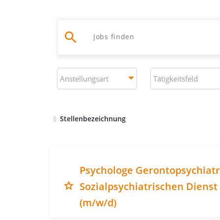
search
Jobs suchen
Anstellungsart
Tätigkeitsfeld
Anstellungsart
Tätigkeitsfeld
Stellenbezeichnung
Liste aller verfügbaren Stellenausschreibung
Psychologe Gerontopsychiatr
grade
Sozialpsychiatrischen Dienst
(m/w/d)