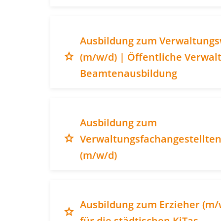
Ausbildung zum Verwaltungs
grade
(m/w/d) | Öffentliche Verwal
Beamtenausbildung
Ausbildung zum
grade
Verwaltungsfachangestellte
(m/w/d)
Ausbildung zum Erzieher (m/
grade
für die städtischen KiTas